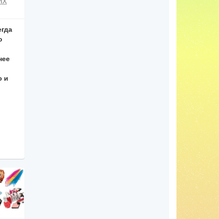
егда
о
нее
ю и