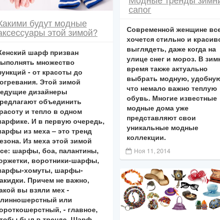
сапог
Какими будут модные
Современной женщине вс
аксессуары этой зимой?
хочется стильно и красив
выглядеть, даже когда на
енский шарф призван
улице снег и мороз. В зим
ыполнять множество
время также актуально
ункций - от красоты до
выбрать модную, удобну
огревания. Этой зимой
что немало важно теплую
едущие дизайнеры
обувь. Многие известные
редлагают объединить
модные дома уже
расоту и тепло в одном
представляют свои
арфике. И в первую очередь,
уникальные модные
арфы из меха – это тренд
коллекции.
езона. Из меха этой зимой
се: шарфы, боа, палантины,
Ноя 11, 2014
оржетки, воротники-шарфы,
арфы-хомуты, шарфы-
акидки. Причем не важно,
акой вы взяли мех -
линношерстный или
ороткошерстный, - главное,
тобы был в тренде. Шарф