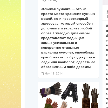
Женская сумочка — это не
просто место хранения нужных
вещей, но и превосходный
аксессуар, который способен
Ж
дополнить и украсить любой
в
образ. Ежегодно дизайнеры
ф
представляют модницам
с
самые уникальные и
в
невероятно стильные
п
варианты сумочек, способных
к
преобразить любую девушку в
ш
леди или наоборот, сделать ее
ш
образ нежным либо дерзким.
с
Ноя 18, 2014
в
г
ш
н
к
д
к
ч