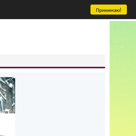
Принимаю!
их